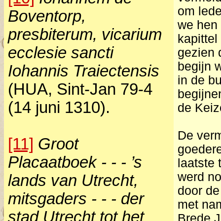
om lede
Boventorp,
we hen 
presbiterum, vicarium
kapitte
ecclesie sancti
gezien 
begijn 
Iohannis Traiectensis
in de b
(HUA, Sint-Jan 79-4
begijnen
(14 juni 1310).
de Keiz
De verm
[11]
Groot
goedere
Placaatboek - - - ’s
laatste
werd no
lands van Utrecht,
door de
mitsgaders - - - der
met nam
stad Utrecht tot het
Brede J