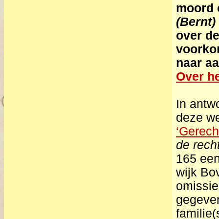
moord 
(Bernt)
over de
voorkom
naar aa
Over he
In antwo
deze we
‘Gerech
de rech
165 een
wijk Bo
omissie
gegeven
familie(