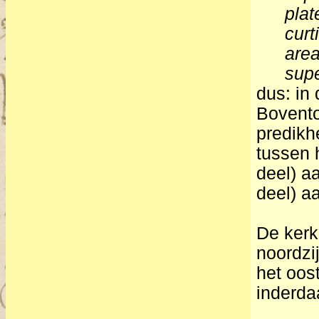
plat
cur
are
supe
dus: in
Bovento
predikh
tussen 
deel) aa
deel) a
De kerk
noordzi
het oos
inderda