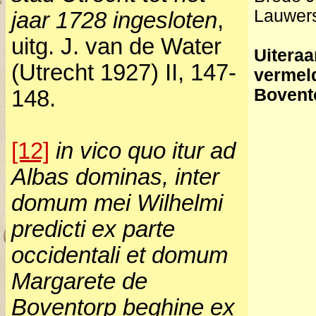
Lauwers
jaar 1728 ingesloten
,
uitg. J. van de Water
Uiteraa
(Utrecht 1927) II, 147-
vermeld
Bovent
148.
[12]
in vico quo itur ad
Albas dominas, inter
domum mei Wilhelmi
predicti ex parte
occidentali et domum
Margarete de
Boventorp beghine ex