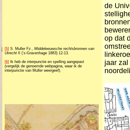
de Unive
stellig
bronnen
bewere
op dat 
omstree
[5]
S. Muller Fz.,
Middeleeuwsche rechtsbronnen van
linkero
Utrecht
II (’s-Gravenhage 1883) 12-13.
jaar za
[6]
Ik heb de interpunctie en spelling aangepast
(vergelijk de genoemde webpagina, waar ik de
noordel
interpunctie van Muller weergeef).