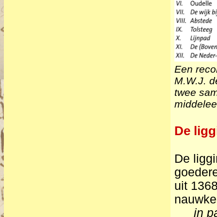
Een reco
M.W.J. d
twee sam
middele
De lig
De ligg
goedere
uit 1368
nauwkeu
in p