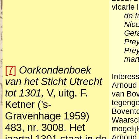
vicarie 
de f
Nic
Gera
Pre
Prey
mar
[7]
Oorkondenboek
Interes
van het Sticht Utrecht
Arnoud 
tot 1301,
V, uitg. F.
van Bov
tegenge
Ketner (’s-
Bovento
Gravenhage 1959)
Waarschi
483, nr. 3008. Het
mogelij
Arnoud.