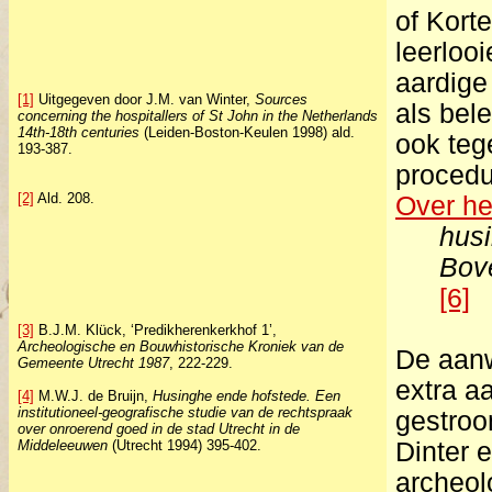
of Kort
leerloo
aardige
[1]
Uitgegeven door J.M. van Winter,
Sources
als bel
concerning the hospitallers of St John in the Netherlands
14th-18th centuries
(Leiden-Boston-Keulen 1998) ald.
ook teg
193-387.
procedu
[2]
Ald. 208.
Over he
husi
Bove
[6]
[3]
B.J.M. Klück, ‘Predikherenkerkhof 1’,
Archeologische en Bouwhistorische Kroniek van de
De aanw
Gemeente Utrecht 1987
, 222-229.
extra aa
[4]
M.W.J. de Bruijn,
Husinghe ende hofstede. Een
institutioneel-geografische studie van de rechtspraak
gestroo
over onroerend goed in de stad Utrecht in de
Middeleeuwen
(Utrecht 1994) 395-402.
Dinter e
archeol