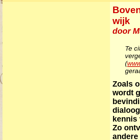
Bovent
wijk
door Ma
Te ci
verge
(
www.
gera
Zoals o
wordt g
bevindi
dialoog
kennis 
Zo ontv
andere 