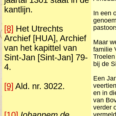
jaartal 1301 staat in de
kantlijn.
In een 
genoemd
[8]
Het Utrechts
pastoor
Archief [HUA], Archief
Maar we
van het kapittel van
familie
Sint-Jan [Sint-Jan] 79-
Troelen
bij de 
4.
Een Jan
[9]
Ald. nr. 3022.
veertien
en in d
van Bov
verder 
[10]
Iohannem de
vermeld