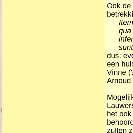
Ook de 
betrekk
Ite
qua 
infe
sunt
dus: ev
een hui
Vinne (
Arnoud 
Mogelij
Lauwers
het ook
behoord
zullen 